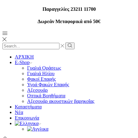
Παραγγελίες 23211 11700
Δωρεάν Μεταφορικά από 50€
Search
input
Search
ΑΡΧΙΚΗ
E-Shop
Γυαλιά Οράσεως
Γυαλιά Ηλίου
Φακοί Επαφής
Υγρά Φακών Επαφής
Αξεσουάρ
Οπτικά Βοηθήματα
Αξεσουάρ ακουστικών βαρηκοΐας
Καταστήματα
Νέα
Επικοινωνία