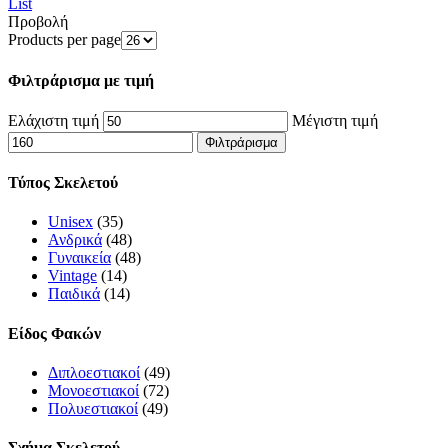
List
Προβολή
Products per page
Φιλτράρισμα με τιμή
Ελάχιστη τιμή
Μέγιστη τιμή
Φιλτράρισμα
Τύπος Σκελετού
Unisex
(35)
Ανδρικά
(48)
Γυναικεία
(48)
Vintage
(14)
Παιδικά
(14)
Είδος Φακών
Διπλοεστιακοί
(49)
Μονοεστιακοί
(72)
Πολυεστιακοί
(49)
Σχήμα Σκελετού