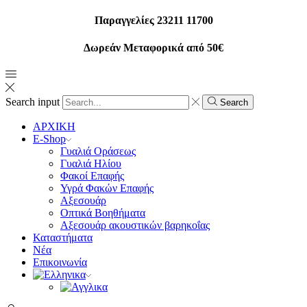
Παραγγελίες 23211 11700
Δωρεάν Μεταφορικά από 50€
Search input
Search
ΑΡΧΙΚΗ
E-Shop
Γυαλιά Οράσεως
Γυαλιά Ηλίου
Φακοί Επαφής
Υγρά Φακών Επαφής
Αξεσουάρ
Οπτικά Βοηθήματα
Αξεσουάρ ακουστικών βαρηκοΐας
Καταστήματα
Νέα
Επικοινωνία