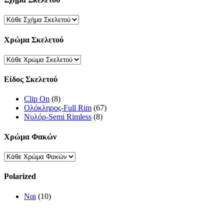
Χρώμα Σκελετού
Είδος Σκελετού
Clip On
(8)
Ολόκληρος-Full Rim
(67)
Νυλόρ-Semi Rimless
(8)
Χρώμα Φακών
Polarized
Ναι
(10)