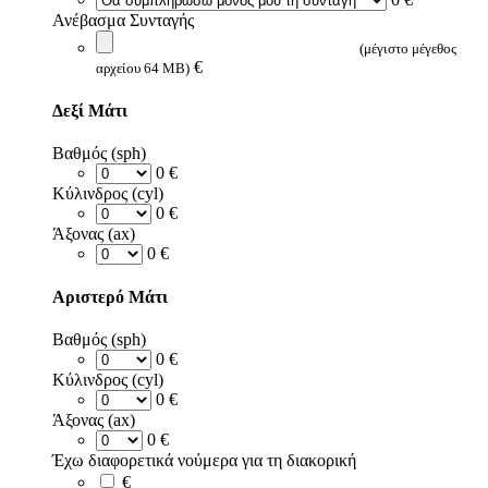
Ανέβασμα Συνταγής
(μέγιστο μέγεθος
€
αρχείου 64 MB)
Δεξί Μάτι
Βαθμός (sph)
0 €
Κύλινδρος (cyl)
0 €
Άξονας (ax)
0 €
Αριστερό Μάτι
Βαθμός (sph)
0 €
Κύλινδρος (cyl)
0 €
Άξονας (ax)
0 €
Έχω διαφορετικά νούμερα για τη διακορική
€