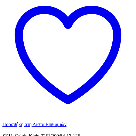
Προσθήκη στη Λίστα Επιθυμιών
SKU:
Calvin Klein 7251/200/54-17-135