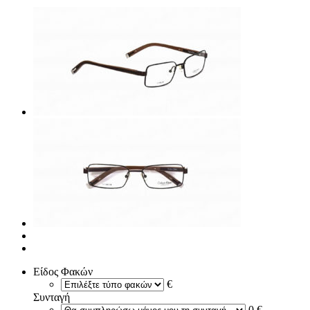
Είδος Φακών
€
Συνταγή
0 €