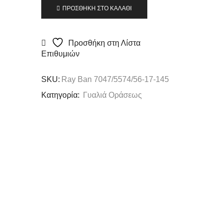
ΠΡΟΣΘΉΚΗ ΣΤΟ ΚΑΛΆΘΙ
Προσθήκη στη Λίστα
Επιθυμιών
SKU:
Ray Ban 7047/5574/56-17-145
Κατηγορία:
Γυαλιά Οράσεως