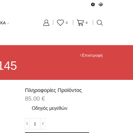
Δωρεάν μεταφορικά για
0
0
Επιστροφή
145
Πληροφορίες Προϊόντος
85.00
€
Οδηγός μεγεθών