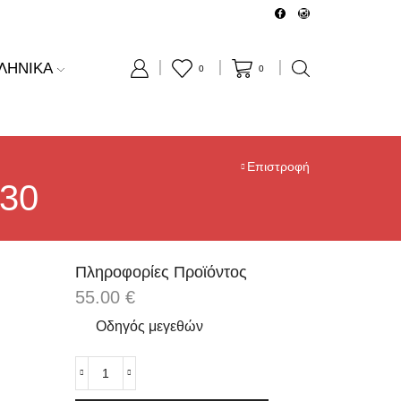
Δωρεάν μεταφορικά για
0
0
Επιστροφή
130
Πληροφορίες Προϊόντος
55.00
€
Οδηγός μεγεθών