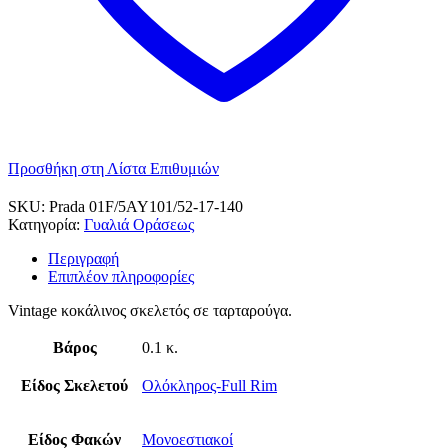
Προσθήκη στη Λίστα Επιθυμιών
SKU:
Prada 01F/5AY101/52-17-140
Κατηγορία:
Γυαλιά Οράσεως
Περιγραφή
Επιπλέον πληροφορίες
Vintage κοκάλινος σκελετός σε ταρταρούγα.
Βάρος
0.1 κ.
Είδος Σκελετού
Ολόκληρος-Full Rim
Είδος Φακών
Μονοεστιακοί