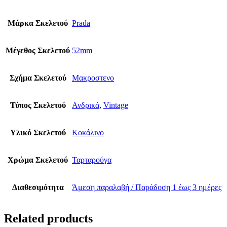
Μάρκα Σκελετού
Prada
Μέγεθος Σκελετού
52mm
Σχήμα Σκελετού
Μακροστενο
Τύπος Σκελετού
Ανδρικά
,
Vintage
Υλικό Σκελετού
Κοκάλινο
Χρώμα Σκελετού
Ταρταρούγα
Διαθεσιμότητα
Άμεση παραλαβή / Παράδoση 1 έως 3 ημέρες
Related products