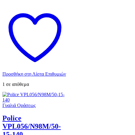
Προσθήκη στη Λίστα Επιθυμιών
1 σε απόθεμα
Γυαλιά Οράσεως
Police
VPL056/N98M/50-
15-140