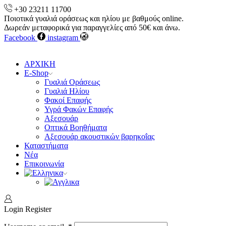
+30 23211 11700
Ποιοτικά γυαλιά οράσεως και ηλίου με βαθμούς online.
Δωρεάν μεταφορικά για παραγγελίες από 50€ και άνω.
Facebook
instagram
ΑΡΧΙΚΗ
E-Shop
Γυαλιά Οράσεως
Γυαλιά Ηλίου
Φακοί Επαφής
Υγρά Φακών Επαφής
Αξεσουάρ
Οπτικά Βοηθήματα
Αξεσουάρ ακουστικών βαρηκοΐας
Καταστήματα
Νέα
Επικοινωνία
Login
Register