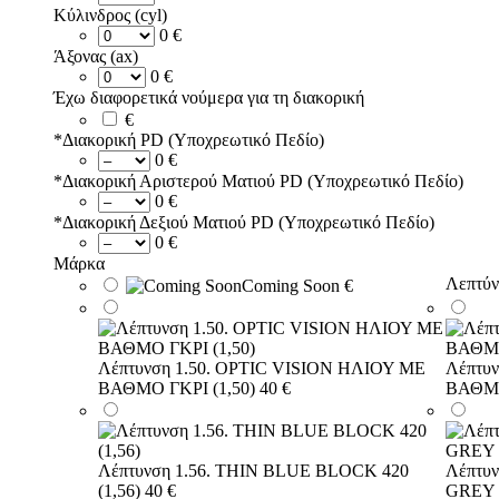
Κύλινδρος (cyl)
0 €
Άξονας (ax)
0 €
Έχω διαφορετικά νούμερα για τη διακορική
€
*
Διακορική PD (Υποχρεωτικό Πεδίο)
0 €
*
Διακορική Αριστερού Ματιού PD (Υποχρεωτικό Πεδίο)
0 €
*
Διακορική Δεξιού Ματιού PD (Υποχρεωτικό Πεδίο)
0 €
Μάρκα
Λεπτύν
Coming Soon
€
Λέπτυνση 1.50. OPTIC VISION ΗΛΙΟΥ ΜΕ
Λέπτυ
ΒΑΘΜΟ ΓΚΡΙ (1,50)
40 €
ΒΑΘΜΟ
Λέπτυνση 1.56. THIN BLUE BLOCK 420
Λέπτυ
(1,56)
40 €
GREY 