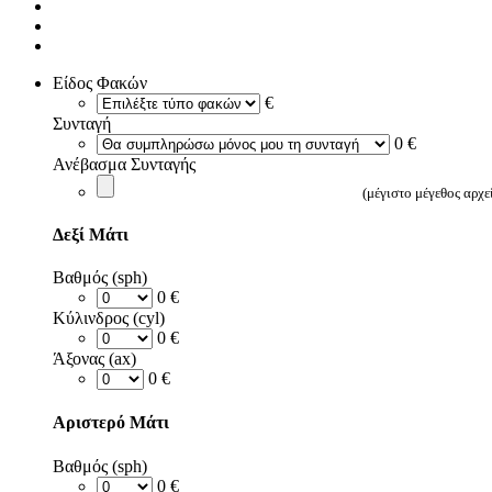
Είδος Φακών
€
Συνταγή
0 €
Ανέβασμα Συνταγής
(μέγιστο μέγεθος αρχ
Δεξί Μάτι
Βαθμός (sph)
0 €
Κύλινδρος (cyl)
0 €
Άξονας (ax)
0 €
Αριστερό Μάτι
Βαθμός (sph)
0 €