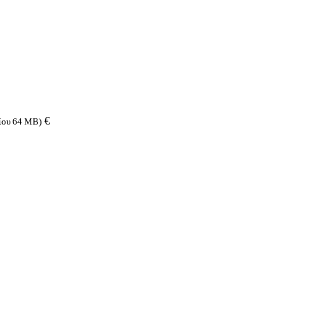
€
είου 64 MB)