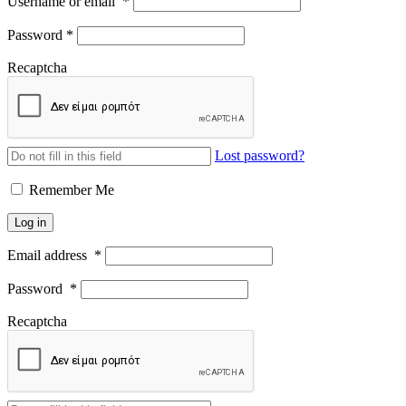
Username or email
*
Password
*
Recaptcha
Lost password?
Remember Me
Log in
Email address
*
Password
*
Recaptcha