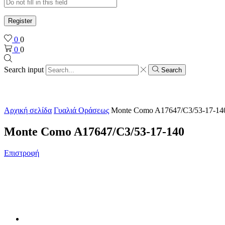
Register
0
0
0
0
Search input
Search
Αρχική σελίδα
Γυαλιά Οράσεως
Monte Como A17647/C3/53-17-14
Monte Como A17647/C3/53-17-140
Επιστροφή