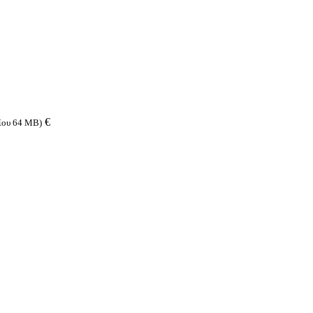
€
είου 64 MB)