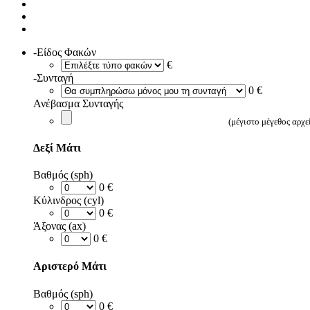
-Είδος Φακών
€
-Συνταγή
0 €
Ανέβασμα Συνταγής
(μέγιστο μέγεθος αρχ
Δεξί Μάτι
Βαθμός (sph)
0 €
Κύλινδρος (cyl)
0 €
Άξονας (ax)
0 €
Αριστερό Μάτι
Βαθμός (sph)
0 €