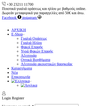
+30 23211 11700
Ποιοτικά γυαλιά οράσεως και ηλίου με βαθμούς online.
Δωρεάν μεταφορικά για παραγγελίες από 50€ και άνω.
Facebook
instagram
ΑΡΧΙΚΗ
E-Shop
Γυαλιά Οράσεως
Γυαλιά Ηλίου
Φακοί Επαφής
Υγρά Φακών Επαφής
Αξεσουάρ
Οπτικά Βοηθήματα
Αξεσουάρ ακουστικών βαρηκοΐας
Καταστήματα
Νέα
Επικοινωνία
Login
Register