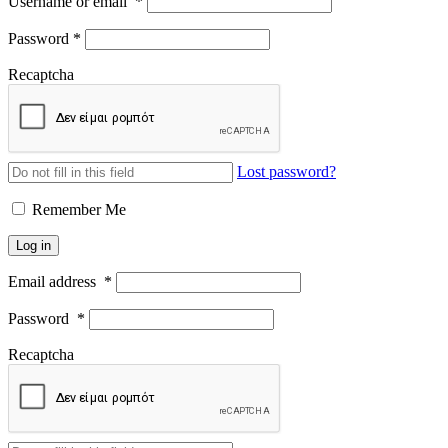
Username or email
*
Password
*
Recaptcha
Lost password?
Remember Me
Log in
Email address
*
Password
*
Recaptcha