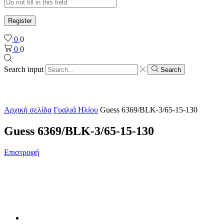
Register
0
0
0
0
Search input
Search
Αρχική σελίδα
Γυαλιά Ηλίου
Guess 6369/BLK-3/65-15-130
Guess 6369/BLK-3/65-15-130
Επιστροφή