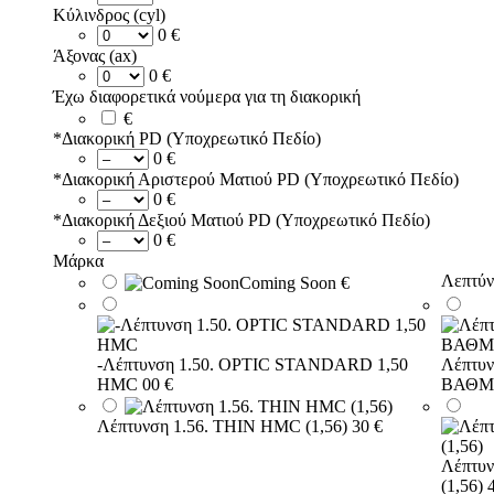
Κύλινδρος (cyl)
0 €
Άξονας (ax)
0 €
Έχω διαφορετικά νούμερα για τη διακορική
€
*
Διακορική PD (Υποχρεωτικό Πεδίο)
0 €
*
Διακορική Αριστερού Ματιού PD (Υποχρεωτικό Πεδίο)
0 €
*
Διακορική Δεξιού Ματιού PD (Υποχρεωτικό Πεδίο)
0 €
Μάρκα
Λεπτύν
Coming Soon
€
-Λέπτυνση 1.50. OPTIC STANDARD 1,50
Λέπτυ
HMC
00 €
ΒΑΘΜΟ
Λέπτυνση 1.56. THIN HMC (1,56)
30 €
Λέπτυ
(1,56)