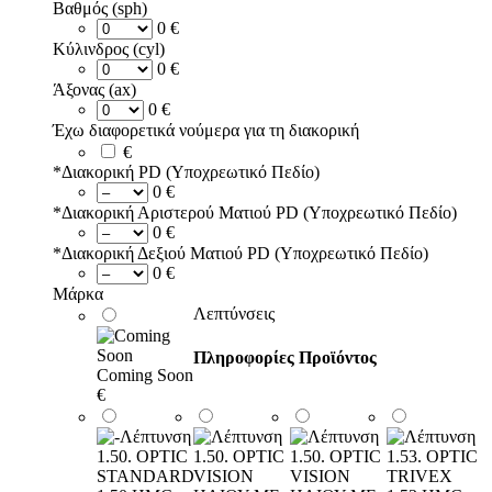
Βαθμός (sph)
0 €
Κύλινδρος (cyl)
0 €
Άξονας (ax)
0 €
Έχω διαφορετικά νούμερα για τη διακορική
€
*
Διακορική PD (Υποχρεωτικό Πεδίο)
0 €
*
Διακορική Αριστερού Ματιού PD (Υποχρεωτικό Πεδίο)
0 €
*
Διακορική Δεξιού Ματιού PD (Υποχρεωτικό Πεδίο)
0 €
Μάρκα
Λεπτύνσεις
Πληροφορίες Προϊόντος
Coming Soon
€