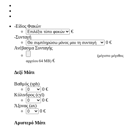
-Είδος Φακών
€
-Συνταγή
0 €
Ανέβασμα Συνταγής
(μέγιστο μέγεθος
€
αρχείου 64 MB)
Δεξί Μάτι
Βαθμός (sph)
0 €
Κύλινδρος (cyl)
0 €
Άξονας (ax)
0 €
Αριστερό Μάτι