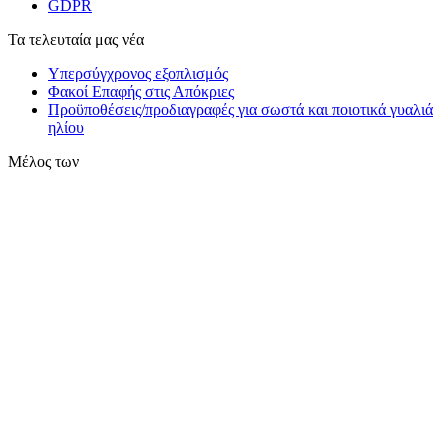
GDPR
Τα τελευταία μας νέα
Υπερσύγχρονος εξοπλισμός
Φακοί Επαφής στις Απόκριες
Προϋποθέσεις/προδιαγραφές για σωστά και ποιοτικά γυαλιά
ηλίου
Μέλος των