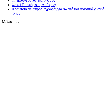
Υπερσύγχρονος εξοπλισμός
Φακοί Επαφής στις Απόκριες
Προϋποθέσεις/προδιαγραφές για σωστά και ποιοτικά γυαλιά
ηλίου
Μέλος των