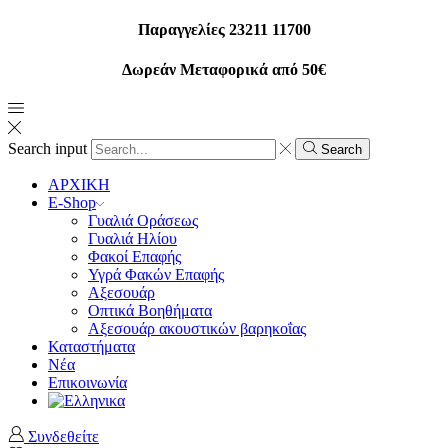
Παραγγελίες 23211 11700
Δωρεάν Μεταφορικά από 50€
Search input
Search
ΑΡΧΙΚΗ
E-Shop
Γυαλιά Οράσεως
Γυαλιά Ηλίου
Φακοί Επαφής
Υγρά Φακών Επαφής
Αξεσουάρ
Οπτικά Βοηθήματα
Αξεσουάρ ακουστικών βαρηκοΐας
Καταστήματα
Νέα
Επικοινωνία
Συνδεθείτε