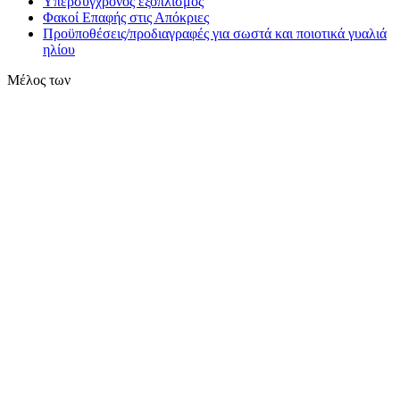
Υπερσύγχρονος εξοπλισμός
Φακοί Επαφής στις Απόκριες
Προϋποθέσεις/προδιαγραφές για σωστά και ποιοτικά γυαλιά
ηλίου
Μέλος των