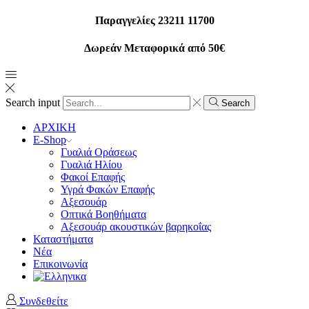
Παραγγελίες 23211 11700
Δωρεάν Μεταφορικά από 50€
Search input
Search
ΑΡΧΙΚΗ
E-Shop
Γυαλιά Οράσεως
Γυαλιά Ηλίου
Φακοί Επαφής
Υγρά Φακών Επαφής
Αξεσουάρ
Οπτικά Βοηθήματα
Αξεσουάρ ακουστικών βαρηκοΐας
Καταστήματα
Νέα
Επικοινωνία
Συνδεθείτε