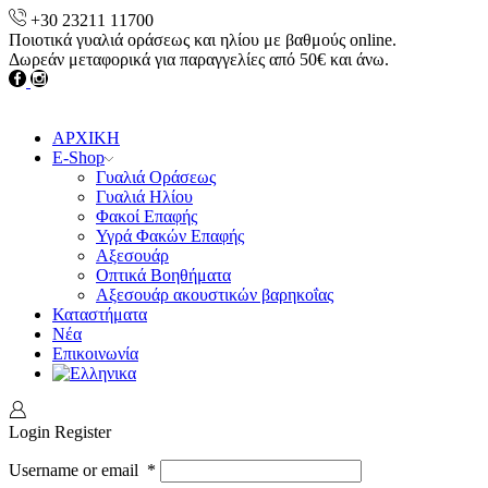
+30 23211 11700
Ποιοτικά γυαλιά οράσεως και ηλίου με βαθμούς online.
Δωρεάν μεταφορικά για παραγγελίες από 50€ και άνω.
Facebook
instagram
ΑΡΧΙΚΗ
E-Shop
Γυαλιά Οράσεως
Γυαλιά Ηλίου
Φακοί Επαφής
Υγρά Φακών Επαφής
Αξεσουάρ
Οπτικά Βοηθήματα
Αξεσουάρ ακουστικών βαρηκοΐας
Καταστήματα
Νέα
Επικοινωνία
Login
Register
Username or email
*