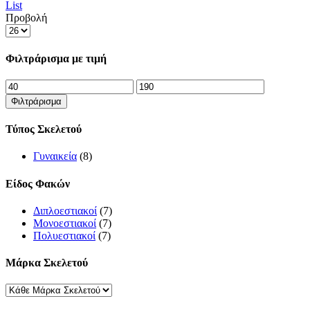
List
Προβολή
Products
per
page
Φιλτράρισμα με τιμή
Ελάχιστη
Μέγιστη
τιμή
τιμή
Φιλτράρισμα
Τύπος Σκελετού
Γυναικεία
(8)
Είδος Φακών
Διπλοεστιακοί
(7)
Μονοεστιακοί
(7)
Πολυεστιακοί
(7)
Μάρκα Σκελετού