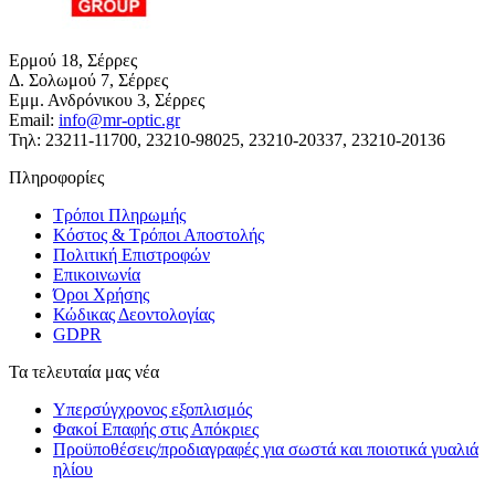
Ερμού 18, Σέρρες
Δ. Σολωμού 7, Σέρρες
Εμμ. Ανδρόνικου 3, Σέρρες
Email:
info@mr-optic.gr
Τηλ: 23211-11700, 23210-98025, 23210-20337, 23210-20136
Πληροφορίες
Τρόποι Πληρωμής
Κόστος & Τρόποι Αποστολής
Πολιτική Επιστροφών
Επικοινωνία
Όροι Χρήσης
Κώδικας Δεοντολογίας
GDPR
Τα τελευταία μας νέα
Υπερσύγχρονος εξοπλισμός
Φακοί Επαφής στις Απόκριες
Προϋποθέσεις/προδιαγραφές για σωστά και ποιοτικά γυαλιά
ηλίου