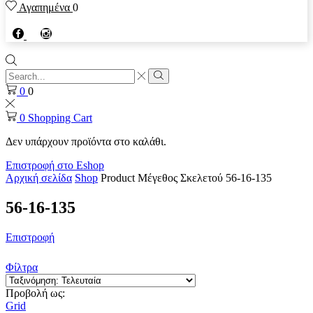
Αγαπημένα
0
Facebook
instagram
Search
input
Search
0
0
0
Shopping Cart
Δεν υπάρχουν προϊόντα στο καλάθι.
Επιστροφή στο Eshop
Αρχική σελίδα
Shop
Product Μέγεθος Σκελετού
56-16-135
56-16-135
Επιστροφή
Φίλτρα
Προβολή ως:
Grid