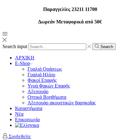
Παραγγελίες 23211 11700
Δωρεάν Μεταφορικά από 50€
Search input
Search
ΑΡΧΙΚΗ
E-Shop
Γυαλιά Οράσεως
Γυαλιά Ηλίου
Φακοί Επαφής
Υγρά Φακών Επαφής
Αξεσουάρ
Οπτικά Βοηθήματα
Αξεσουάρ ακουστικών βαρηκοΐας
Καταστήματα
Νέα
Επικοινωνία
Συνδεθείτε