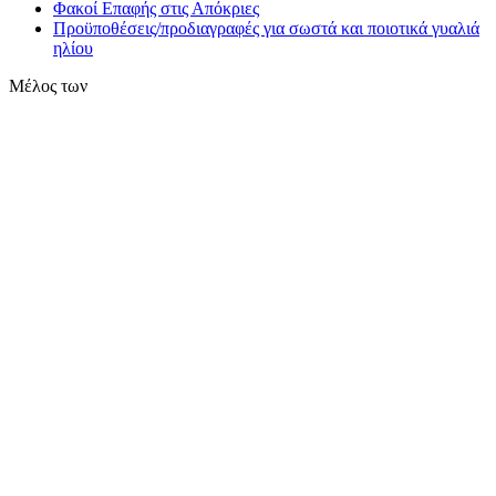
Φακοί Επαφής στις Απόκριες
Προϋποθέσεις/προδιαγραφές για σωστά και ποιοτικά γυαλιά
ηλίου
Μέλος των