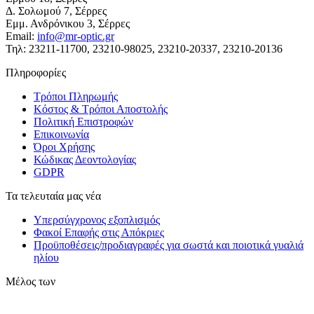
Δ. Σολωμού 7, Σέρρες
Εμμ. Ανδρόνικου 3, Σέρρες
Email:
info@mr-optic.gr
Τηλ: 23211-11700, 23210-98025, 23210-20337, 23210-20136
Πληροφορίες
Τρόποι Πληρωμής
Κόστος & Τρόποι Αποστολής
Πολιτική Επιστροφών
Επικοινωνία
Όροι Χρήσης
Κώδικας Δεοντολογίας
GDPR
Τα τελευταία μας νέα
Υπερσύγχρονος εξοπλισμός
Φακοί Επαφής στις Απόκριες
Προϋποθέσεις/προδιαγραφές για σωστά και ποιοτικά γυαλιά
ηλίου
Μέλος των