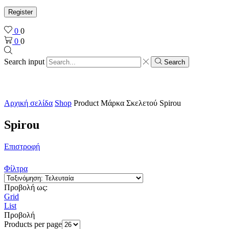
Register
0
0
0
0
Search input
Search
Αρχική σελίδα
Shop
Product Μάρκα Σκελετού
Spirou
Spirou
Επιστροφή
Φίλτρα
Προβολή ως:
Grid
List
Προβολή
Products per page