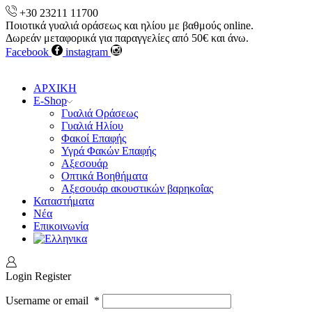
+30 23211 11700
Ποιοτικά γυαλιά οράσεως και ηλίου με βαθμούς online.
Δωρεάν μεταφορικά για παραγγελίες από 50€ και άνω.
Facebook
instagram
ΑΡΧΙΚΗ
E-Shop
Γυαλιά Οράσεως
Γυαλιά Ηλίου
Φακοί Επαφής
Υγρά Φακών Επαφής
Αξεσουάρ
Οπτικά Βοηθήματα
Αξεσουάρ ακουστικών βαρηκοΐας
Καταστήματα
Νέα
Επικοινωνία
Login
Register
Username or email
*