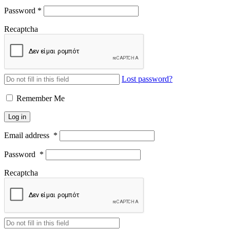
Password
*
Recaptcha
Lost password?
Remember Me
Log in
Email address
*
Password
*
Recaptcha