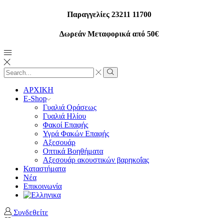
Παραγγελίες 23211 11700
Δωρεάν Μεταφορικά από 50€
Search
input
Search
ΑΡΧΙΚΗ
E-Shop
Γυαλιά Οράσεως
Γυαλιά Ηλίου
Φακοί Επαφής
Υγρά Φακών Επαφής
Αξεσουάρ
Οπτικά Βοηθήματα
Αξεσουάρ ακουστικών βαρηκοΐας
Καταστήματα
Νέα
Επικοινωνία
Συνδεθείτε