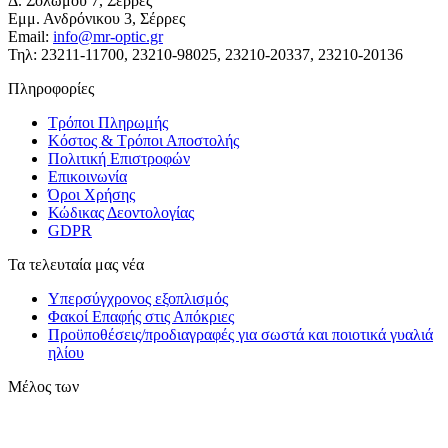
Δ. Σολωμού 7, Σέρρες
Εμμ. Ανδρόνικου 3, Σέρρες
Email:
info@mr-optic.gr
Τηλ: 23211-11700, 23210-98025, 23210-20337, 23210-20136
Πληροφορίες
Τρόποι Πληρωμής
Κόστος & Τρόποι Αποστολής
Πολιτική Επιστροφών
Επικοινωνία
Όροι Χρήσης
Κώδικας Δεοντολογίας
GDPR
Τα τελευταία μας νέα
Υπερσύγχρονος εξοπλισμός
Φακοί Επαφής στις Απόκριες
Προϋποθέσεις/προδιαγραφές για σωστά και ποιοτικά γυαλιά
ηλίου
Μέλος των