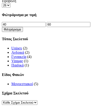
Προβολή
Products
per
page
Φιλτράρισμα με τιμή
Ελάχιστη
Μέγιστη
τιμή
τιμή
Φιλτράρισμα
Τύπος Σκελετού
Unisex
(2)
Ανδρικά
(2)
Γυναικεία
(4)
Vintage
(1)
Παιδικά
(1)
Είδος Φακών
Μονοεστιακοί
(5)
Σχήμα Σκελετού