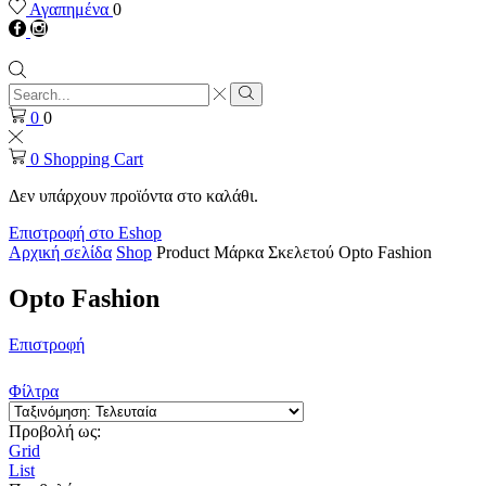
Αγαπημένα
0
Facebook
instagram
Search
input
Search
0
0
0
Shopping Cart
Δεν υπάρχουν προϊόντα στο καλάθι.
Επιστροφή στο Eshop
Αρχική σελίδα
Shop
Product Μάρκα Σκελετού
Opto Fashion
Opto Fashion
Επιστροφή
Φίλτρα
Προβολή ως:
Grid
List