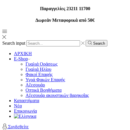
Παραγγελίες 23211 11700
Δωρεάν Μεταφορικά από 50€
Search input
Search
ΑΡΧΙΚΗ
E-Shop
Γυαλιά Οράσεως
Γυαλιά Ηλίου
Φακοί Επαφής
Υγρά Φακών Επαφής
Αξεσουάρ
Οπτικά Βοηθήματα
Αξεσουάρ ακουστικών βαρηκοΐας
Καταστήματα
Νέα
Επικοινωνία
Συνδεθείτε