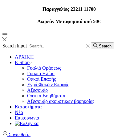
Παραγγελίες 23211 11700
Δωρεάν Μεταφορικά από 50€
Search input
Search
ΑΡΧΙΚΗ
E-Shop
Γυαλιά Οράσεως
Γυαλιά Ηλίου
Φακοί Επαφής
Υγρά Φακών Επαφής
Αξεσουάρ
Οπτικά Βοηθήματα
Αξεσουάρ ακουστικών βαρηκοΐας
Καταστήματα
Νέα
Επικοινωνία
Συνδεθείτε