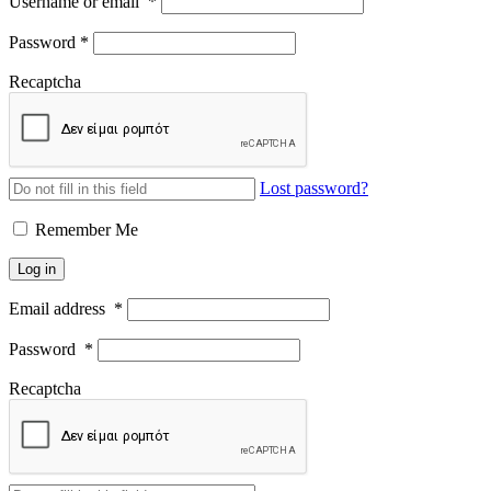
Username or email
*
Password
*
Recaptcha
Lost password?
Remember Me
Log in
Email address
*
Password
*
Recaptcha