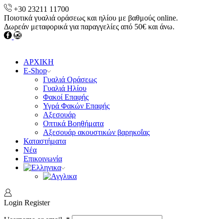
+30 23211 11700
Ποιοτικά γυαλιά οράσεως και ηλίου με βαθμούς online.
Δωρεάν μεταφορικά για παραγγελίες από 50€ και άνω.
Facebook
instagram
ΑΡΧΙΚΗ
E-Shop
Γυαλιά Οράσεως
Γυαλιά Ηλίου
Φακοί Επαφής
Υγρά Φακών Επαφής
Αξεσουάρ
Οπτικά Βοηθήματα
Αξεσουάρ ακουστικών βαρηκοΐας
Καταστήματα
Νέα
Επικοινωνία
Login
Register