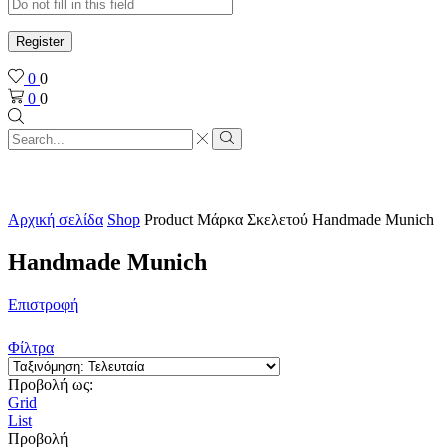
Register
0
0
0
0
Search
input
Search
Αρχική σελίδα
Shop
Product Μάρκα Σκελετού
Handmade Munich
Handmade Munich
Επιστροφή
Φίλτρα
Προβολή ως:
Grid
List
Προβολή