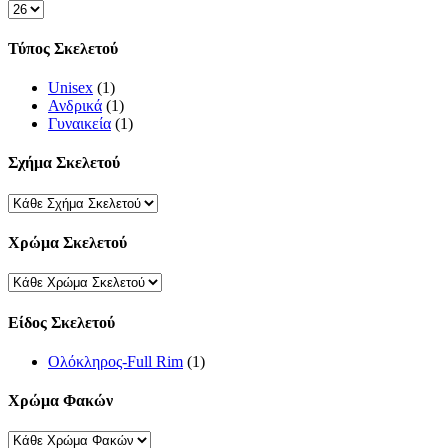
Products
per
page
Τύπος Σκελετού
Unisex
(1)
Ανδρικά
(1)
Γυναικεία
(1)
Σχήμα Σκελετού
Χρώμα Σκελετού
Είδος Σκελετού
Ολόκληρος-Full Rim
(1)
Χρώμα Φακών