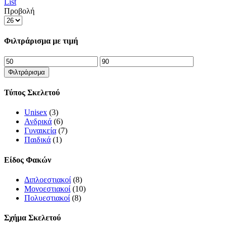
List
Προβολή
Products
per
page
Φιλτράρισμα με τιμή
Ελάχιστη
Μέγιστη
τιμή
τιμή
Φιλτράρισμα
Τύπος Σκελετού
Unisex
(3)
Ανδρικά
(6)
Γυναικεία
(7)
Παιδικά
(1)
Είδος Φακών
Διπλοεστιακοί
(8)
Μονοεστιακοί
(10)
Πολυεστιακοί
(8)
Σχήμα Σκελετού