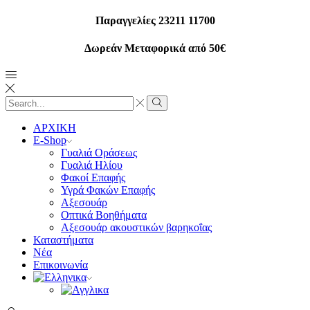
Παραγγελίες 23211 11700
Δωρεάν Μεταφορικά από 50€
Search
input
Search
ΑΡΧΙΚΗ
E-Shop
Γυαλιά Οράσεως
Γυαλιά Ηλίου
Φακοί Επαφής
Υγρά Φακών Επαφής
Αξεσουάρ
Οπτικά Βοηθήματα
Αξεσουάρ ακουστικών βαρηκοΐας
Καταστήματα
Νέα
Επικοινωνία