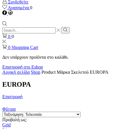
Συνδεθείτε
Αγαπημένα
0
Facebook
instagram
Search
input
Search
0
0
0
Shopping Cart
Δεν υπάρχουν προϊόντα στο καλάθι.
Επιστροφή στο Eshop
Αρχική σελίδα
Shop
Product Μάρκα Σκελετού
EUROPA
EUROPA
Επιστροφή
Φίλτρα
Προβολή ως:
Grid