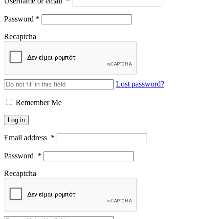
Username or email
*
Password
*
Recaptcha
Lost password?
Remember Me
Log in
Email address
*
Password
*
Recaptcha