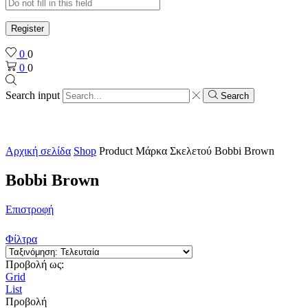
Register
0
0
0
0
Search input
Search
Αρχική σελίδα
Shop
Product Μάρκα Σκελετού
Bobbi Brown
Bobbi Brown
Επιστροφή
Φίλτρα
Προβολή ως:
Grid
List
Προβολή