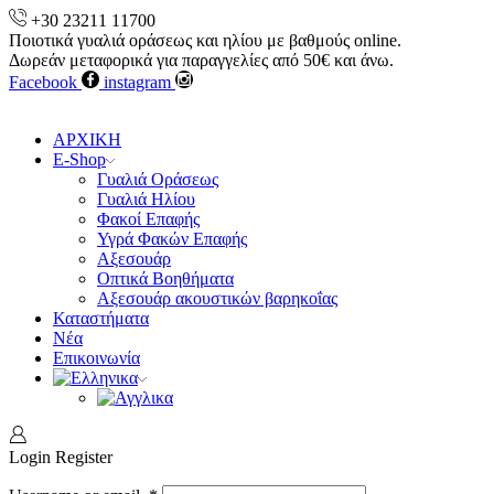
+30 23211 11700
Ποιοτικά γυαλιά οράσεως και ηλίου με βαθμούς online.
Δωρεάν μεταφορικά για παραγγελίες από 50€ και άνω.
Facebook
instagram
ΑΡΧΙΚΗ
E-Shop
Γυαλιά Οράσεως
Γυαλιά Ηλίου
Φακοί Επαφής
Υγρά Φακών Επαφής
Αξεσουάρ
Οπτικά Βοηθήματα
Αξεσουάρ ακουστικών βαρηκοΐας
Καταστήματα
Νέα
Επικοινωνία
Login
Register