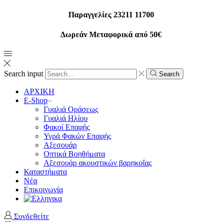
Παραγγελίες 23211 11700
Δωρεάν Μεταφορικά από 50€
Search input
Search
ΑΡΧΙΚΗ
E-Shop
Γυαλιά Οράσεως
Γυαλιά Ηλίου
Φακοί Επαφής
Υγρά Φακών Επαφής
Αξεσουάρ
Οπτικά Βοηθήματα
Αξεσουάρ ακουστικών βαρηκοΐας
Καταστήματα
Νέα
Επικοινωνία
Συνδεθείτε