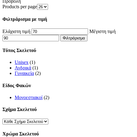
Προβολή
Products per page
Φιλτράρισμα με τιμή
Ελάχιστη τιμή
Μέγιστη τιμή
Φιλτράρισμα
Τύπος Σκελετού
Unisex
(1)
Ανδρικά
(1)
Γυναικεία
(2)
Είδος Φακών
Μονοεστιακοί
(2)
Σχήμα Σκελετού
Χρώμα Σκελετού