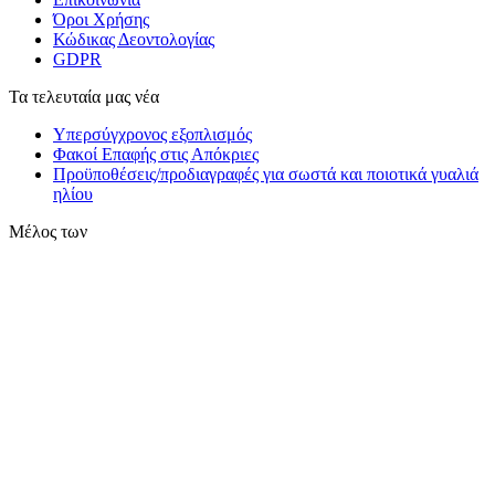
Όροι Χρήσης
Κώδικας Δεοντολογίας
GDPR
Τα τελευταία μας νέα
Υπερσύγχρονος εξοπλισμός
Φακοί Επαφής στις Απόκριες
Προϋποθέσεις/προδιαγραφές για σωστά και ποιοτικά γυαλιά
ηλίου
Μέλος των