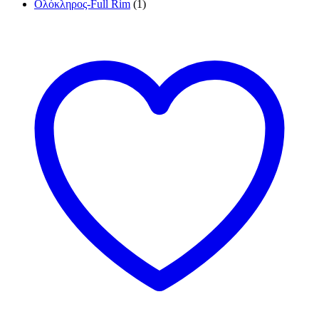
Ολόκληρος-Full Rim
(1)