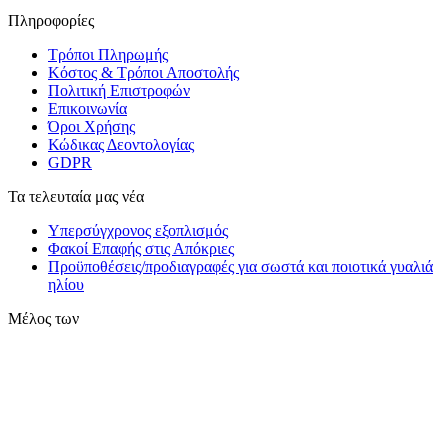
Πληροφορίες
Τρόποι Πληρωμής
Κόστος & Τρόποι Αποστολής
Πολιτική Επιστροφών
Επικοινωνία
Όροι Χρήσης
Κώδικας Δεοντολογίας
GDPR
Τα τελευταία μας νέα
Υπερσύγχρονος εξοπλισμός
Φακοί Επαφής στις Απόκριες
Προϋποθέσεις/προδιαγραφές για σωστά και ποιοτικά γυαλιά
ηλίου
Μέλος των