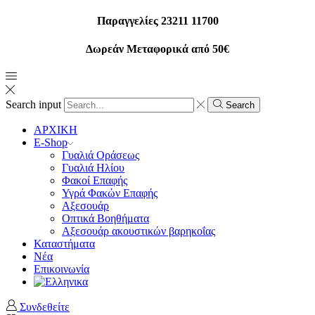
Παραγγελίες 23211 11700
Δωρεάν Μεταφορικά από 50€
Search input
Search
ΑΡΧΙΚΗ
E-Shop
Γυαλιά Οράσεως
Γυαλιά Ηλίου
Φακοί Επαφής
Υγρά Φακών Επαφής
Αξεσουάρ
Οπτικά Βοηθήματα
Αξεσουάρ ακουστικών βαρηκοΐας
Καταστήματα
Νέα
Επικοινωνία
Συνδεθείτε