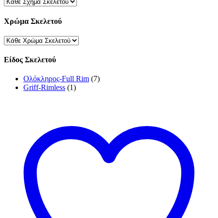
Χρώμα Σκελετού
Είδος Σκελετού
Ολόκληρος-Full Rim
(7)
Griff-Rimless
(1)