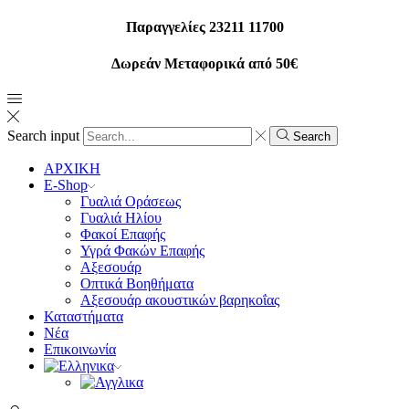
Παραγγελίες 23211 11700
Δωρεάν Μεταφορικά από 50€
Search input
Search
ΑΡΧΙΚΗ
E-Shop
Γυαλιά Οράσεως
Γυαλιά Ηλίου
Φακοί Επαφής
Υγρά Φακών Επαφής
Αξεσουάρ
Οπτικά Βοηθήματα
Αξεσουάρ ακουστικών βαρηκοΐας
Καταστήματα
Νέα
Επικοινωνία