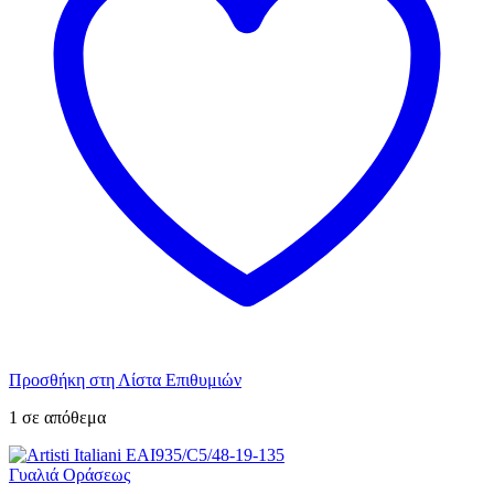
Προσθήκη στη Λίστα Επιθυμιών
1 σε απόθεμα
Γυαλιά Οράσεως