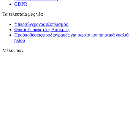
GDPR
Τα τελευταία μας νέα
Υπερσύγχρονος εξοπλισμός
Φακοί Επαφής στις Απόκριες
Προϋποθέσεις/προδιαγραφές για σωστά και ποιοτικά γυαλιά
ηλίου
Μέλος των