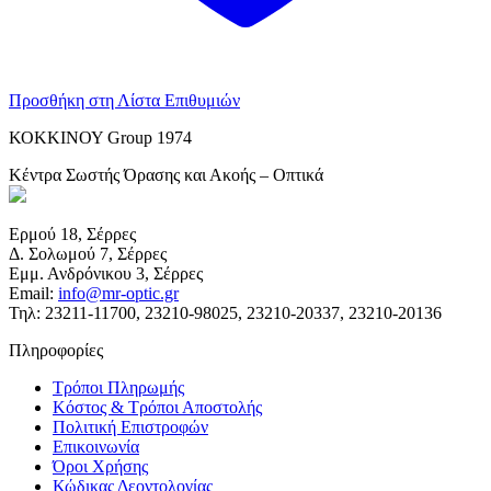
Προσθήκη στη Λίστα Επιθυμιών
ΚΟΚΚΙΝΟΥ Group 1974
Κέντρα Σωστής Όρασης και Ακοής – Οπτικά
Ερμού 18, Σέρρες
Δ. Σολωμού 7, Σέρρες
Εμμ. Ανδρόνικου 3, Σέρρες
Email:
info@mr-optic.gr
Τηλ: 23211-11700, 23210-98025, 23210-20337, 23210-20136
Πληροφορίες
Τρόποι Πληρωμής
Κόστος & Τρόποι Αποστολής
Πολιτική Επιστροφών
Επικοινωνία
Όροι Χρήσης
Κώδικας Δεοντολογίας