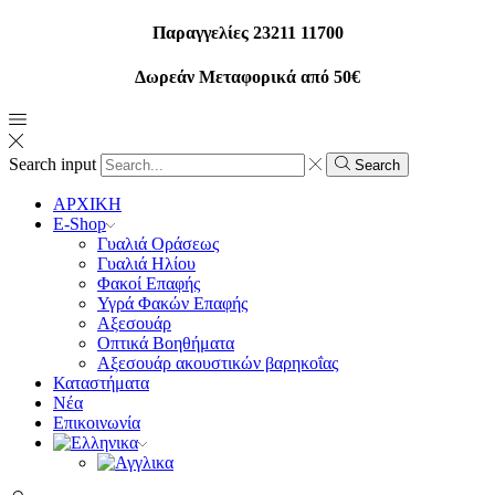
Παραγγελίες 23211 11700
Δωρεάν Μεταφορικά από 50€
Search input
Search
ΑΡΧΙΚΗ
E-Shop
Γυαλιά Οράσεως
Γυαλιά Ηλίου
Φακοί Επαφής
Υγρά Φακών Επαφής
Αξεσουάρ
Οπτικά Βοηθήματα
Αξεσουάρ ακουστικών βαρηκοΐας
Καταστήματα
Νέα
Επικοινωνία