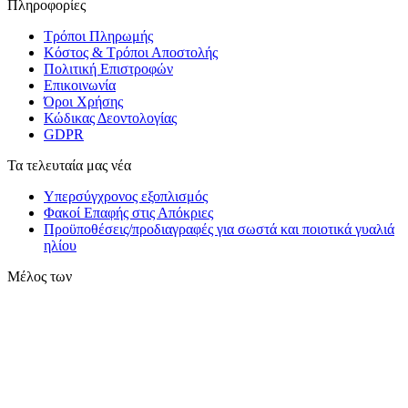
Πληροφορίες
Τρόποι Πληρωμής
Κόστος & Τρόποι Αποστολής
Πολιτική Επιστροφών
Επικοινωνία
Όροι Χρήσης
Κώδικας Δεοντολογίας
GDPR
Τα τελευταία μας νέα
Υπερσύγχρονος εξοπλισμός
Φακοί Επαφής στις Απόκριες
Προϋποθέσεις/προδιαγραφές για σωστά και ποιοτικά γυαλιά
ηλίου
Μέλος των