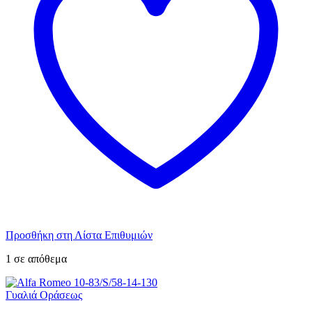
Προσθήκη στη Λίστα Επιθυμιών
1 σε απόθεμα
Γυαλιά Οράσεως