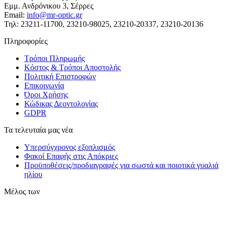
Εμμ. Ανδρόνικου 3, Σέρρες
Email:
info@mr-optic.gr
Τηλ: 23211-11700, 23210-98025, 23210-20337, 23210-20136
Πληροφορίες
Τρόποι Πληρωμής
Κόστος & Τρόποι Αποστολής
Πολιτική Επιστροφών
Επικοινωνία
Όροι Χρήσης
Κώδικας Δεοντολογίας
GDPR
Τα τελευταία μας νέα
Υπερσύγχρονος εξοπλισμός
Φακοί Επαφής στις Απόκριες
Προϋποθέσεις/προδιαγραφές για σωστά και ποιοτικά γυαλιά
ηλίου
Μέλος των