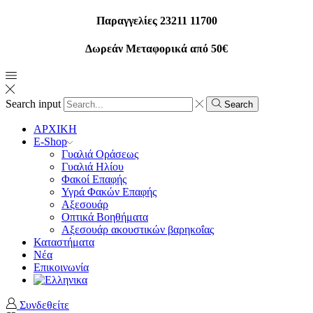
Παραγγελίες 23211 11700
Δωρεάν Μεταφορικά από 50€
Search input
Search
ΑΡΧΙΚΗ
E-Shop
Γυαλιά Οράσεως
Γυαλιά Ηλίου
Φακοί Επαφής
Υγρά Φακών Επαφής
Αξεσουάρ
Οπτικά Βοηθήματα
Αξεσουάρ ακουστικών βαρηκοΐας
Καταστήματα
Νέα
Επικοινωνία
Συνδεθείτε