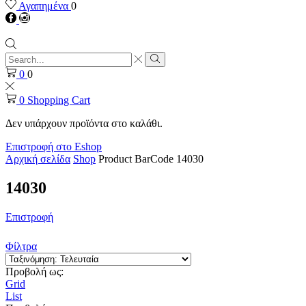
Αγαπημένα
0
Facebook
instagram
Search
input
Search
0
0
0
Shopping Cart
Δεν υπάρχουν προϊόντα στο καλάθι.
Επιστροφή στο Eshop
Αρχική σελίδα
Shop
Product BarCode
14030
14030
Επιστροφή
Φίλτρα
Προβολή ως:
Grid
List