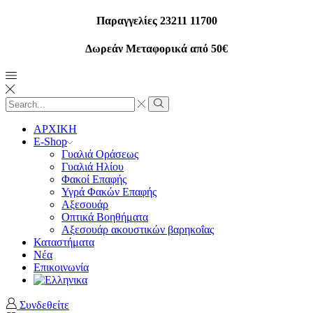
Παραγγελίες 23211 11700
Δωρεάν Μεταφορικά από 50€
Search
input
Search
ΑΡΧΙΚΗ
E-Shop
Γυαλιά Οράσεως
Γυαλιά Ηλίου
Φακοί Επαφής
Υγρά Φακών Επαφής
Αξεσουάρ
Οπτικά Βοηθήματα
Αξεσουάρ ακουστικών βαρηκοΐας
Καταστήματα
Νέα
Επικοινωνία
Συνδεθείτε