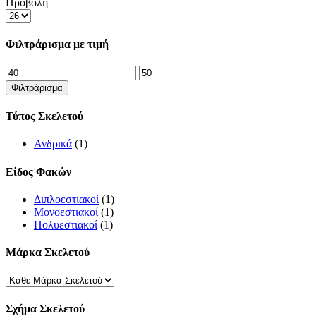
Προβολή
Products
per
page
Φιλτράρισμα με τιμή
Ελάχιστη
Μέγιστη
τιμή
τιμή
Φιλτράρισμα
Τύπος Σκελετού
Ανδρικά
(1)
Είδος Φακών
Διπλοεστιακοί
(1)
Μονοεστιακοί
(1)
Πολυεστιακοί
(1)
Μάρκα Σκελετού
Σχήμα Σκελετού