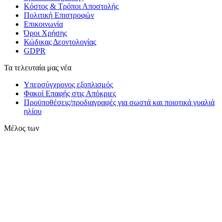
Κόστος & Τρόποι Αποστολής
Πολιτική Επιστροφών
Επικοινωνία
Όροι Χρήσης
Κώδικας Δεοντολογίας
GDPR
Τα τελευταία μας νέα
Υπερσύγχρονος εξοπλισμός
Φακοί Επαφής στις Απόκριες
Προϋποθέσεις/προδιαγραφές για σωστά και ποιοτικά γυαλιά
ηλίου
Μέλος των