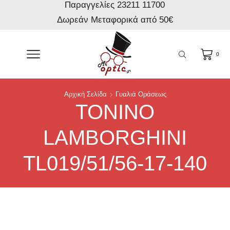
Παραγγελίες 23211 11700
Δωρεάν Μεταφορικά από 50€
0
Αρχική Σελίδα
Γυαλιά Οράσεως
TONINO
LAMBORGHINI
TL019/51/56-17-140