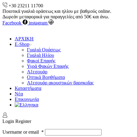
+30 23211 11700
Ποιοτικά γυαλιά οράσεως και ηλίου με βαθμούς online.
Δωρεάν μεταφορικά για παραγγελίες από 50€ και άνω.
Facebook
instagram
ΑΡΧΙΚΗ
E-Shop
Γυαλιά Οράσεως
Γυαλιά Ηλίου
Φακοί Επαφής
Υγρά Φακών Επαφής
Αξεσουάρ
Οπτικά Βοηθήματα
Αξεσουάρ ακουστικών βαρηκοΐας
Καταστήματα
Νέα
Επικοινωνία
Login
Register
Username or email
*