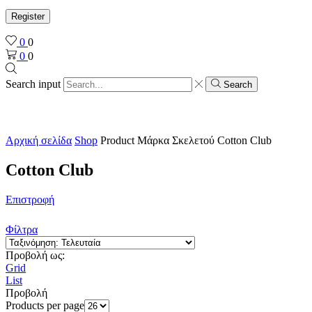
Register
0
0
0
0
Search input
Search
Αρχική σελίδα
Shop
Product Μάρκα Σκελετού
Cotton Club
Cotton Club
Επιστροφή
Φίλτρα
Προβολή ως:
Grid
List
Προβολή
Products per page