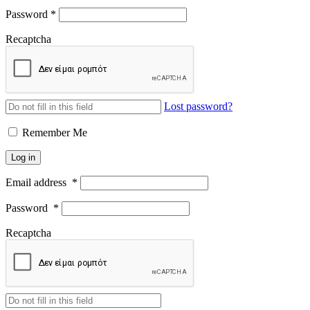
Password
*
Recaptcha
Lost password?
Remember Me
Log in
Email address
*
Password
*
Recaptcha