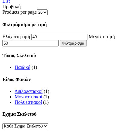
List
Προβολή
Products per page
Φιλτράρισμα με τιμή
Ελάχιστη τιμή
Μέγιστη τιμή
Φιλτράρισμα
Τύπος Σκελετού
Παιδικά
(1)
Είδος Φακών
Διπλοεστιακοί
(1)
Μονοεστιακοί
(1)
Πολυεστιακοί
(1)
Σχήμα Σκελετού