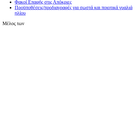
Φακοί Επαφής στις Απόκριες
Προϋποθέσεις/προδιαγραφές για σωστά και ποιοτικά γυαλιά
ηλίου
Μέλος των