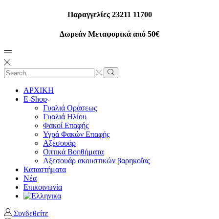
Παραγγελίες 23211 11700
Δωρεάν Μεταφορικά από 50€
Search
input
Search
ΑΡΧΙΚΗ
E-Shop
Γυαλιά Οράσεως
Γυαλιά Ηλίου
Φακοί Επαφής
Υγρά Φακών Επαφής
Αξεσουάρ
Οπτικά Βοηθήματα
Αξεσουάρ ακουστικών βαρηκοΐας
Καταστήματα
Νέα
Επικοινωνία
Συνδεθείτε