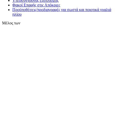
Υπερσύγχρονος εξοπλισμός
Φακοί Επαφής στις Απόκριες
Προϋποθέσεις/προδιαγραφές για σωστά και ποιοτικά γυαλιά
ηλίου
Μέλος των