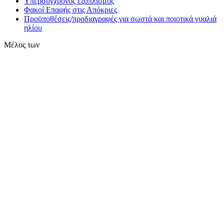
Υπερσύγχρονος εξοπλισμός
Φακοί Επαφής στις Απόκριες
Προϋποθέσεις/προδιαγραφές για σωστά και ποιοτικά γυαλιά
ηλίου
Μέλος των