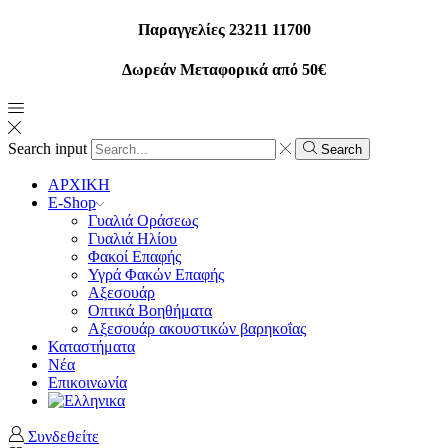
Παραγγελίες 23211 11700
Δωρεάν Μεταφορικά από 50€
Search input
Search
ΑΡΧΙΚΗ
E-Shop
Γυαλιά Οράσεως
Γυαλιά Ηλίου
Φακοί Επαφής
Υγρά Φακών Επαφής
Αξεσουάρ
Οπτικά Βοηθήματα
Αξεσουάρ ακουστικών βαρηκοΐας
Καταστήματα
Νέα
Επικοινωνία
Συνδεθείτε